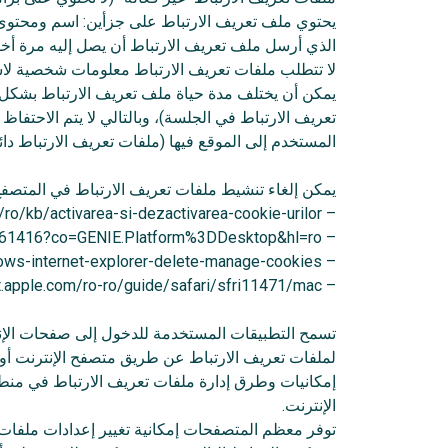
يحتوي ملف تعريف الارتباط على جزأين: اسم ومحتوى أو
الذي أرسل ملف تعريف الارتباط أن يصل إليه مرة أخر
لا تتطلب ملفات تعريف الارتباط معلومات شخصية لاس
يمكن أن يختلف مدة حياة ملف تعريف الارتباط بشكل 
تعريف الارتباط في الجلسة)، وبالتالي لا يتم الاحتفا
المستخدم إلى الموقع فيها (ملفات تعريف الارتباط د
يمكن إلغاء تنشيط ملفات تعريف الارتباط في المتصف
– Mozilla Firefox: https://support.mozilla.org/ro/kb/activarea-si-dezactivarea-cookie-urilor
– Google Chrome: https://support.google.com/accounts/answer/61416?co=GENIE.Platform%3DDesktop&hl=ro
– Microsoft Edge / Internet Explorer: https://support.microsoft.com/ro-ro/help/17442/windows-internet-explorer-delete-manage-cookies
– Apple Safari: https://support.apple.com/ro-ro/guide/safari/sfri11471/mac
تسمح التطبيقات المستخدمة للدخول إلى صفحات الإنترن
لملفات تعريف الارتباط عن طريق متصفح الإنترنت أو 
إمكانيات وطرق إدارة ملفات تعريف الارتباط في منطق
الإنترنت.
توفر معظم المتصفحات إمكانية تغيير إعدادات ملفات ت