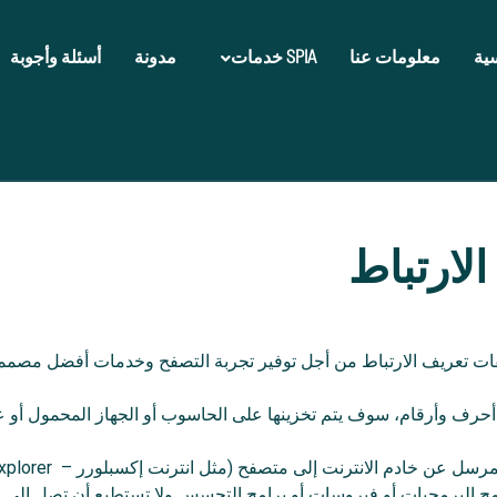
ية
معلومات عنا
SPIA خدمات
مدونة
أسئلة وأجوبة
لارتباط
أحرف وأرقام، سوف يتم تخزينها على الحاسوب أو الجهاز المحمول أو
نترنت إلى متصفح (مثل انترنت إكسبلورر – Internet Explorer وكروم – Chrome).
برامج البرمجيات أو فيروسات أو برامج التجسس ولا تستطيع أن تصل إل