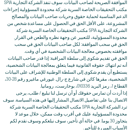
الموافقة الصريحة لصاحب البيانات. سوف تنفذ الشركة التجارية SPIA
مكتب التحقيقات الخاصة السرية شركة محدودة المسؤولية إجراءات
الدعم المناسبة لحماية حقوق وحريات صاحب البيانات والمصالح
المشروعة، على الأقل الحق في الحصول على مساعدة شخص من
الشركة التجارية SPIA مكتب التحقيقات الخاصة السرية شركة
محدودة المسؤولية، للتعبير عن وجهة نظره والطعن في القرار.
الحق في سحب الموافقة: لكل صاحب البيانات الحق في سحب
موافقته بخصوص معالجة البيانات الشخصية في أي وقت.
الحق في تقديم شكوى إلى سلطة المراقبة: إذا قدر صاحب البيانات
أنه تم انتهاك حقوقه القانونية فيما يتعلق بمعالجة البيانات الشخصية،
يستطيع أن يقدم شكوى إلى السلطة الوطنية للإشراف على البيانات
الشخصية، مقرها كائن في شارع ج-رال. غيورغي ماغيرو رقم 28-30،
القطاع 1، رمز البريد 010336، بوخارست، رومانيا.
إذا أردت أن تمارس حقوقك أو أن ترسل لنا تبليغ / طلب، يرجى
الاتصال بنا على تفاصيل الاتصال المشار إليها في هذه السياسة. سوف
ترد الشركة التجارية SPIA مكتب التحقيقات الخاصة السرية شركة
محدودة المسؤولية عليك في أقرب وقت ممكن، خلال موعد لا
يتجاوز 30 يوما. في حالة أي تأخير، سوف نبلغكم وسوف نقدم لكم
الأسباب المبررة للتأخير.