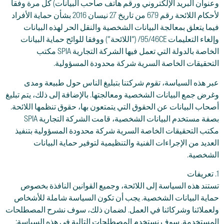
وعنوان البريد الإلكتروني ورقم هاتف صاحب البيانات) كل مرة وفقا
لأحكام اللائحة رقم 679 من تاريخ 27 نيسان 2016 بشأن حماية الأفراد
فيما يتعلق بمعالجة البيانات الشخصية والنقل الحر لهذه البيانات
وإلغاء التعليمات 95/46CE/ (“اللائحة”) ووفقا للوائح حماية البيانات
الخاصة بالدولة التي تعمل فيها الشركة التجارية SPIA مكتب
التحقيقات الخاصة السرية شركة محدودة المسؤولية.
عبر هذه السياسة، تقوم شركتنا بتبليغ الناس حول طبيعة ومدى
وغرض جمع البيانات الشخصية ومعالجتها. بالإضافة إلى ذلك، يتم تبليغ
أصحاب البيانات عن الحقوق التي يتمتعون بها، حقوق تنظمها اللائحة.
بصفة مستخدم البيانات الشخصية، قامت الشركة التجارية SPIA
مكتب التحقيقات الخاصة السرية شركة محدودة المسؤولية بتنفيذ
العديد من الإجراءات الفنية والتنظيمية لتوفير حماية البيانات
الشخصية.
1. تعريفات
تستند هذه السياسة إلى اللائحة، وجميع القوانين النافذة بخصوص
حماية البيانات الشخصية. يجب أن تكون السياسة شاملة للأشخاص
ولعملائنا وشركائنا في العمل. لضمان ذلك، سوف نشرح المصطلحات
المستخدمة. سوف نستخدم المصطلحات التالية في هذه السياسة: