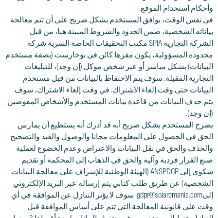
وأحكام استخدام الموقع.
في نفس الوقت، يوافق المستخدم بشكل صريح على أن تتم معالجة
بياناته الشخصية، ضمن الحدود والشروط المبينة هنا، من قبل
الشركة التجارية SPIA مكتب التحقيقات الخاصة السرية شركة
محدودة المسؤولية، يكون مقرها كائن في بوخارست (بصفة مستخدم
البيانات) بشكل مباشر أو عبر شخص موكل (إن وجد)، للتبليغات
التجارية المقبلة. سوف يتم الاحتفاظ بالبيانات من قبل مستخدم
البيانات حتى وقت إلغاء الاشتراك. في وقت إلغاء الاشتراك، سوف
يتم حذف البيانات من قاعدة بيانات المستخدم والأشخاص المفوضين
(إن وجد).
يصرح المستخدم بشكل صريح أنه قد أدرك أنه يستطيع أن يمارس
الحق في الحصول على المعلومات مجانا والوصول والقيد والتصحيح
والحذف والحق في نقل البيانات والاعتراض وعدم الخضوع لعملية
صنع القرار فردية وآلية والحق في الذهاب إلى المحكمة أو تقديم
شكوى إلى ANSPDCP (الهيئة الوطنية للإشراف على معالجة البيانات
الشخصية) عن طريق طلب كتابي يتم إرساله عبر البريد الإلكتروني
إلىgdpr@spiaromania.com. سوف لا يؤثر التنازل عن الموافقة في أي
وقت على قانونية المعالجة التي تتم على أساس الموافقة قبل