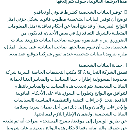
مدة الأرشفة القانونية، سوف يتم إتلافها.
10. توفير البيانات الشخصية كشرط قانوني أو تعاقدي
نوضح أن توفير البيانات الشخصية مطلوب قانونيا بشكل جزئي (مثل
اللوائح الضريبية) أو قد ينتج أيضا عن أحكام تعاقدية (مثل المعلومات
المتعلقة بالشريك التعاقدي). في بعض الأحيان، قد يكون من
الضروري إبرام عقد يقوم بموجبه صاحب البيانات بتزويدنا ببيانات
شخصية، يجب أن نقوم بمعالجتها. صاحب البيانات، على سبيل المثال،
ملزم بتزويدنا ببيانات شخصية عندما تقوم شركتنا بتوقيع عقد معه.
11. حماية البيانات الشخصية
تطبق الشركة التجارية SPIA مكتب التحقيقات الخاصة السرية شركة
محدودة المسؤولية إطارا داخليا السياسات والمعايير الدنيا لحماية
البيانات الشخصية. يتم تحديث هذه السياسات والمعايير بانتظام
لتتوافق مع اللوائح وتطورات السوق. بناء على الأحكام القانونية
النافذة، نتخذ الإجراءات التقنية والتنظيمية المناسبة (السياسات
والإجراءات والأمان وما إلى ذلك) من أجل ضمان سرية وسلامة
البيانات الشخصية، ولضمان الإطار اللازم لمعالجتها.
عن طريق الوصول إلى موقعنا، يصرح المستخدم صراحة أنه تم تبليغه
عن حقوقه والتزاماته وفقا لأحكام هذه اللوائح ويتعهد برعاية شروط