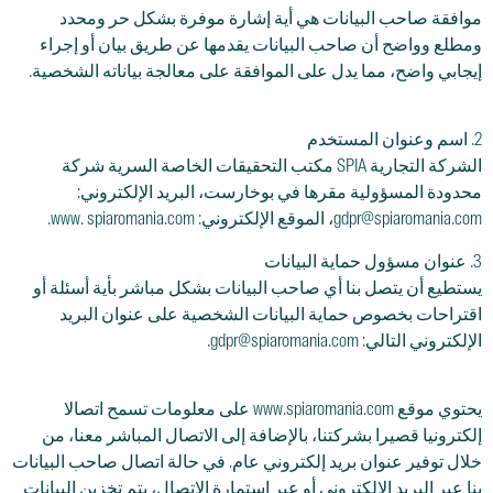
موافقة صاحب البيانات هي أية إشارة موفرة بشكل حر ومحدد
ومطلع وواضح أن صاحب البيانات يقدمها عن طريق بيان أو إجراء
إيجابي واضح، مما يدل على الموافقة على معالجة بياناته الشخصية.
2. اسم وعنوان المستخدم
الشركة التجارية SPIA مكتب التحقيقات الخاصة السرية شركة
محدودة المسؤولية مقرها في بوخارست، البريد الإلكتروني:
gdpr@spiaromania.com، الموقع الإلكتروني: www. spiaromania.com.
3. عنوان مسؤول حماية البيانات
يستطيع أن يتصل بنا أي صاحب البيانات بشكل مباشر بأية أسئلة أو
اقتراحات بخصوص حماية البيانات الشخصية على عنوان البريد
الإلكتروني التالي: gdpr@spiaromania.com.
يحتوي موقع www.spiaromania.com على معلومات تسمح اتصالا
إلكترونيا قصيرا بشركتنا، بالإضافة إلى الاتصال المباشر معنا، من
خلال توفير عنوان بريد إلكتروني عام. في حالة اتصال صاحب البيانات
بنا عبر البريد الإلكتروني أو عبر استمارة الاتصال، يتم تخزين البيانات