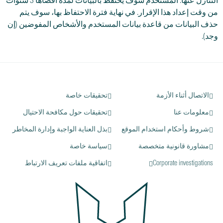
التنازل عنها. المستخدم سوف يحتفظ بالبيانات لمدة أقصاها 3 سنوات
من وقت إعداد هذا الإقرار. في نهاية فترة الاحتفاظ بها، سوف يتم
حذف البيانات من قاعدة بيانات المستخدم والأشخاص المفوضين (إن
وجد).
الاتصال أثناء الأزمة
تحقيقات خاصة
معلومات عنا
تحقيقات حول مكافحة الاحتيال
شروط وأحكام استخدام الموقع
بذل العناية الواجبة وإدارة المخاطر
مشاورة قانونية متخصصة
سياسة خاصة
Corporate investigations
اتفاقية ملفات تعريف الارتباط