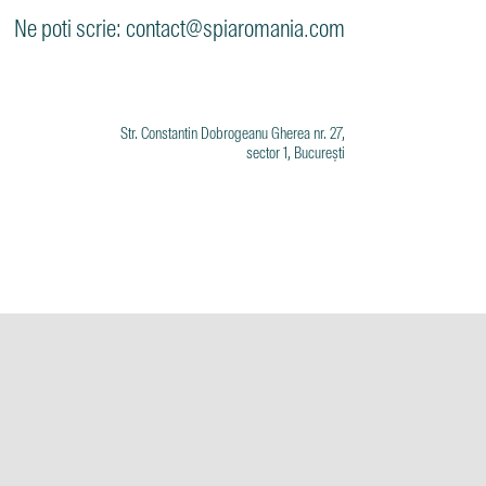
Ne poti scrie: contact@spiaromania.com
Str. Constantin Dobrogeanu Gherea nr. 27,
sector 1, București