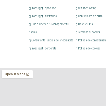
Investigații specifice
Whistleblowing
Investigații antifraudă
Comunicare de criză
Due diligence & Managementul
Despre SPIA
riscului
Termene și condiții
Consultanță juridică de specialitate
Politica de confidențiali
Investigatii corporate
Politica de cookies