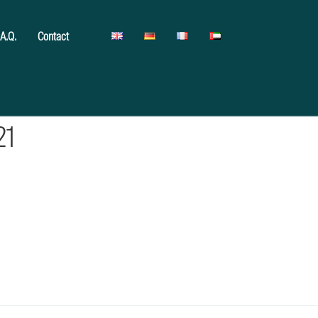
.A.Q.
Contact
21