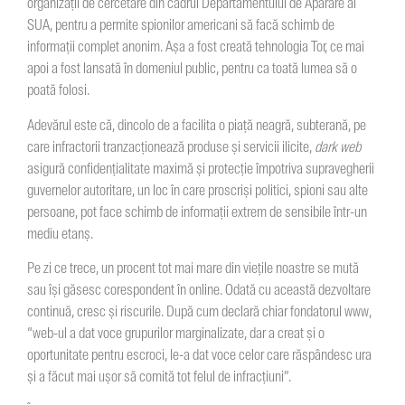
organizații de cercetare din cadrul Departamentului de Apărare al
SUA, pentru a permite spionilor americani să facă schimb de
informații complet anonim. Așa a fost creată tehnologia Tor, ce mai
apoi a fost lansată în domeniul public, pentru ca toată lumea să o
poată folosi.
Adevărul este că, dincolo de a facilita o piață neagră, subterană, pe
care infractorii tranzacționează produse și servicii ilicite,
dark web
asigură confidențialitate maximă și protecție împotriva supravegherii
guvernelor autoritare, un loc în care proscriși politici, spioni sau alte
persoane, pot face schimb de informații extrem de sensibile într-un
mediu etanș.
Pe zi ce trece, un procent tot mai mare din viețile noastre se mută
sau își găsesc corespondent în online. Odată cu această dezvoltare
continuă, cresc și riscurile. După cum declară chiar fondatorul www,
“web-ul a dat voce grupurilor marginalizate, dar a creat și o
oportunitate pentru escroci, le-a dat voce celor care răspândesc ura
și a făcut mai ușor să comită tot felul de infracțiuni”.