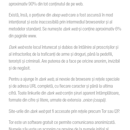
aproximativ 90% din tot conținutul de pe web.
Există, însă, o porțiune din
deep web
care a fost ascunsă în mod
intenționat și este inaccesibilă prin intermediul browserelor și al
metodelor standard. Se numește
dark web
și conține aproximativ 6%
din paginile www.
Dark web
este locul întunecat și dubios de întâlnire al proscrișilor și
al infractorilor, de la traficanți de arme și droguri, până la pedofili,
teroriști și criminali. Are puterea de a face pe oricine anonim, invizibil
și de negăsit.
Pentru a ajunge în
dark web
, ai nevoie de browsere și rețele speciale
și de adresa URL completă, cu fiecare caracter și până la ultima
cifră. Toate linkurile din
dark web
conțin șiruri aparent întâmplătoare,
formate din cifre și litere, urmate de extensia
.onion (ceapă)
.
Site-urile din
dark web
pot fi accesate prin rețele precum Tor sau I2P.
Tor este un software gratuit ce permite comunicarea anonimizată.
Numele său este un acronim ce provine de la numele inițial al