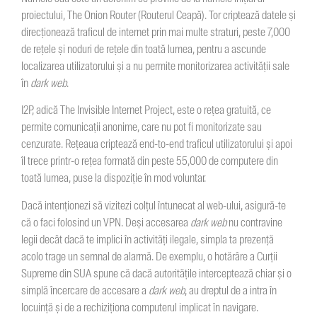
proiectului, The Onion Router (Routerul Ceapă). Tor criptează datele și
direcționează traficul de internet prin mai multe straturi, peste 7,000
de rețele și noduri de rețele din toată lumea, pentru a ascunde
localizarea utilizatorului și a nu permite monitorizarea activității sale
în
dark web
.
I2P, adică The Invisible Internet Project, este o rețea gratuită, ce
permite comunicații anonime, care nu pot fi monitorizate sau
cenzurate. Rețeaua criptează end-to-end traficul utilizatorului și apoi
îl trece printr-o rețea formată din peste 55,000 de computere din
toată lumea, puse la dispoziție în mod voluntar.
Dacă intenționezi să vizitezi colțul întunecat al web-ului, asigură-te
că o faci folosind un VPN. Deși accesarea
dark web
nu contravine
legii decât dacă te implici în activități ilegale, simpla ta prezență
acolo trage un semnal de alarmă. De exemplu, o hotărâre a Curții
Supreme din SUA spune că dacă autoritățile interceptează chiar și o
simplă încercare de accesare a
dark web
, au dreptul de a intra în
locuință și de a rechiziționa computerul implicat în navigare.