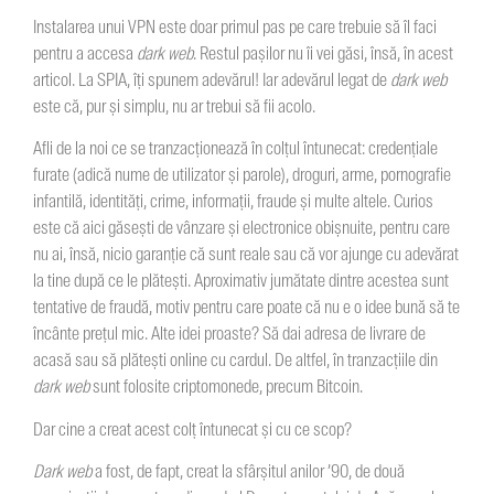
Instalarea unui VPN este doar primul pas pe care trebuie să îl faci
pentru a accesa
dark web
. Restul pașilor nu îi vei găsi, însă, în acest
articol. La SPIA, îți spunem adevărul! Iar adevărul legat de
dark web
este că, pur și simplu, nu ar trebui să fii acolo.
Afli de la noi ce se tranzacționează în colțul întunecat: credențiale
furate (adică nume de utilizator și parole), droguri, arme, pornografie
infantilă, identități, crime, informații, fraude și multe altele. Curios
este că aici găsești de vânzare și electronice obișnuite, pentru care
nu ai, însă, nicio garanție că sunt reale sau că vor ajunge cu adevărat
la tine după ce le plătești. Aproximativ jumătate dintre acestea sunt
tentative de fraudă, motiv pentru care poate că nu e o idee bună să te
încânte prețul mic. Alte idei proaste? Să dai adresa de livrare de
acasă sau să plătești online cu cardul. De altfel, în tranzacțiile din
dark web
sunt folosite criptomonede, precum Bitcoin.
Dar cine a creat acest colț întunecat și cu ce scop?
Dark web
a fost, de fapt, creat la sfârșitul anilor ’90, de două