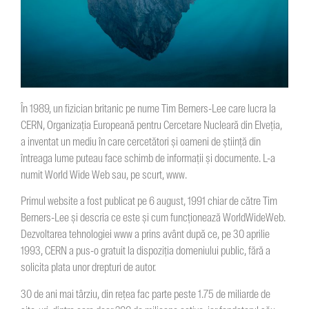
În 1989, un fizician britanic pe nume Tim Berners-Lee care lucra la
CERN, Organizația Europeană pentru Cercetare Nucleară din Elveția,
a inventat un mediu în care cercetători și oameni de știință din
întreaga lume puteau face schimb de informații și documente. L-a
numit World Wide Web sau, pe scurt, www.
Primul website a fost publicat pe 6 august, 1991 chiar de către Tim
Berners-Lee și descria ce este și cum funcționează WorldWideWeb.
Dezvoltarea tehnologiei www a prins avânt după ce, pe 30 aprilie
1993, CERN a pus-o gratuit la dispoziția domeniului public, fără a
solicita plata unor drepturi de autor.
30 de ani mai târziu, din rețea fac parte peste 1.75 de miliarde de