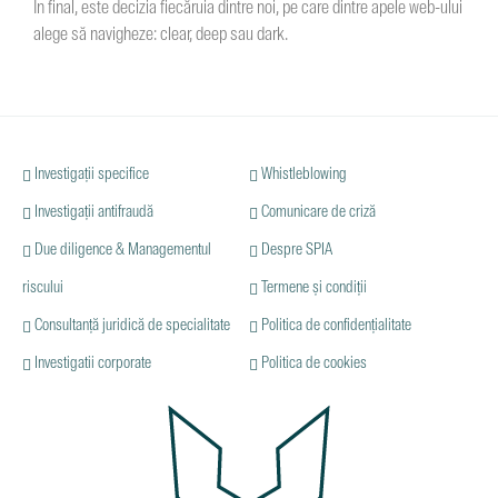
În final, este decizia fiecăruia dintre noi, pe care dintre apele web-ului
alege să navigheze: clear, deep sau dark.
Investigații specifice
Whistleblowing
Investigații antifraudă
Comunicare de criză
Due diligence & Managementul
Despre SPIA
riscului
Termene și condiții
Consultanță juridică de specialitate
Politica de confidențialitate
Investigatii corporate
Politica de cookies