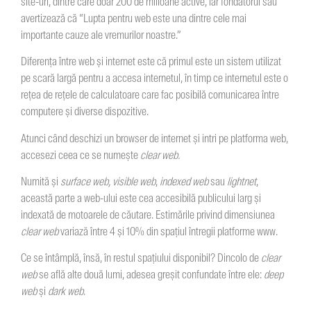
site-uri, dintre care doar 200 de milioane active, iar fondatorul său
avertizează că “Lupta pentru web este una dintre cele mai
importante cauze ale vremurilor noastre.”
Diferența între web și internet este că primul este un sistem utilizat
pe scară largă pentru a accesa internetul, în timp ce internetul este o
rețea de rețele de calculatoare care fac posibilă comunicarea între
computere și diverse dispozitive.
Atunci când deschizi un browser de internet și intri pe platforma web,
accesezi ceea ce se numește
clear web.
Numită și
surface web, visible web
,
indexed web
sau
lightnet
,
această parte a web-ului este cea accesibilă publicului larg și
indexată de motoarele de căutare. Estimările privind dimensiunea
clear web
variază între 4 și 10% din spațiul întregii platforme www.
Ce se întâmplă, însă, în restul spațiului disponibil? Dincolo de
clear
web
se află alte două lumi, adesea greșit confundate între ele:
deep
web
și
dark web
.