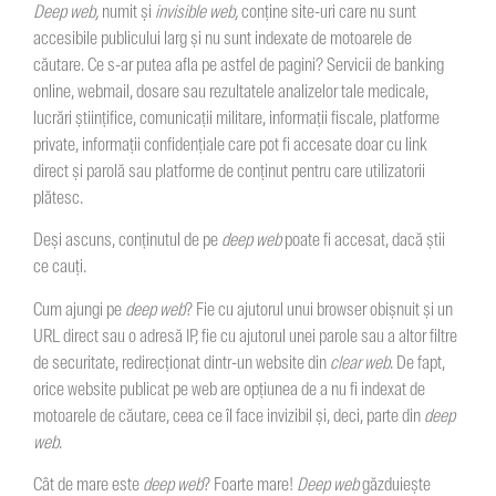
Deep web,
numit și
invisible web,
conține site-uri care nu sunt
accesibile publicului larg și nu sunt indexate de motoarele de
căutare. Ce s-ar putea afla pe astfel de pagini? Servicii de banking
online, webmail, dosare sau rezultatele analizelor tale medicale,
lucrări științifice, comunicații militare, informații fiscale, platforme
private, informații confidențiale care pot fi accesate doar cu link
direct și parolă sau platforme de conținut pentru care utilizatorii
plătesc.
Deși ascuns, conținutul de pe
deep web
poate fi accesat, dacă știi
ce cauți.
Cum ajungi pe
deep web
? Fie cu ajutorul unui browser obișnuit și un
URL direct sau o adresă IP, fie cu ajutorul unei parole sau a altor filtre
de securitate, redirecționat dintr-un website din
clear web
. De fapt,
orice website publicat pe web are opțiunea de a nu fi indexat de
motoarele de căutare, ceea ce îl face invizibil și, deci, parte din
deep
web
.
Cât de mare este
deep web
? Foarte mare!
Deep web
găzduiește