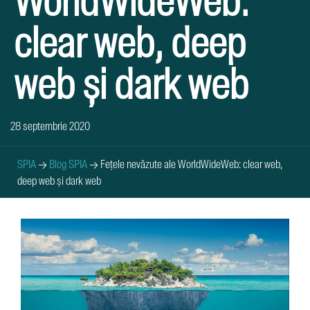
WorldWideWeb:
clear web, deep
web și dark web
28 septembrie 2020
SPIA
→
Blog SPIA
→
Fețele nevăzute ale WorldWideWeb: clear web,
deep web și dark web