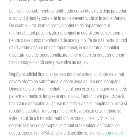
La nivelul departamentelor antifraudă corporate există deja proceduri
și activități desfășurate atât în scop preventiv, cât și în scop ofensiv.
De exemplu, rezultatele pozitive obținute de departamentul
antifraudă sunt popularizate nenominal în cadrul companiei, tocmai
pentru a descuraja manifestări de același tip. Pe de altă parte, atunci
când vorbim despre un risc reputațional, în majoritatea situațiilor
discutăm deja de operaționalizarea unor măsuri cu caracter ofensiv,
fiind aproape clar că cele preventive au eșuat.
După prejudiciul financiar, cel reputațional este unul dintre cele mai
severe efecte pe care frauda le poate avea asupra unei companii.
Dincolo de o pierdere imediată, riscul unei crize de imagine cu efecte
pe termen mediu și lung este unul ridicat. Factorii care prejudiciază
financiar o companie au șanse reale de a vicia și imaginea publică și
reputația acesteia, iar compania care traversează criza trebuie să
evite riscul de a fi transformată din personajul pozitiv într-unul
negativ, la nivel de percepţie, în rândul stakeholderilor. Tocmai de
aceea, specialiștii SPIA vă pun la dispoziție servicii de
comunicare