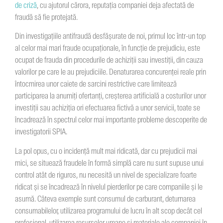
de criză
, cu ajutorul cărora, reputația companiei deja afectată de
fraudă să fie protejată.
Din investigaţiile antifraudă desfășurate de noi, primul loc într-un top
al celor mai mari fraude ocupaționale, în funcție de prejudiciu, este
ocupat de frauda din procedurile de achiziții sau investiții, din cauza
valorilor pe care le au prejudiciile. Denaturarea concurenței reale prin
întocmirea unor caiete de sarcini restrictive care limitează
participarea la anumiți ofertanți, creșterea artificială a costurilor unor
investiții sau achiziția ori efectuarea fictivă a unor servicii, toate se
încadrează în spectrul celor mai importante probleme descoperite de
investigatorii SPIA.
La pol opus, cu o incidență mult mai ridicată, dar cu prejudicii mai
mici, se situează fraudele în formă simplă care nu sunt supuse unui
control atât de riguros, nu necesită un nivel de specializare foarte
ridicat și se încadrează în nivelul pierderilor pe care companiile și le
asumă. Câteva exemple sunt consumul de carburant, deturnarea
consumabilelor, utilizarea programului de lucru în alt scop decât cel