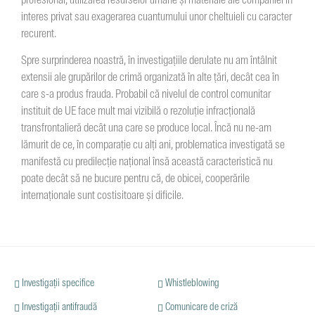
profesional, utilizarea resurselor umane și materiale ale companiei în
interes privat sau exagerarea cuantumului unor cheltuieli cu caracter
recurent.
Spre surprinderea noastră, în investigațiile derulate nu am întâlnit
extensii ale grupărilor de crimă organizată în alte țări, decât cea în
care s-a produs frauda. Probabil că nivelul de control comunitar
instituit de UE face mult mai vizibilă o rezoluție infracțională
transfrontalieră decât una care se produce local. Încă nu ne-am
lămurit de ce, în comparație cu alți ani, problematica investigată se
manifestă cu predilecție național însă această caracteristică nu
poate decât să ne bucure pentru că, de obicei, cooperările
internaționale sunt costisitoare și dificile.
Investigații specifice
Whistleblowing
Investigații antifraudă
Comunicare de criză