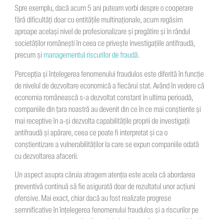
Spre exemplu, dacă acum 5 ani puteam vorbi despre o cooperare
fără dificultăți doar cu entitățile multinaționale, acum regăsim
aproape același nivel de profesionalizare și pregătire și în rândul
societăților românești în ceea ce priveşte investigaţiile antifraudă,
precum şi
managementul riscurilor de fraudă
.
Percepția și înțelegerea fenomenului fraudulos este diferită în funcție
de nivelul de dezvoltare economică a fiecărui stat. Având în vedere că
economia românească s-a dezvoltat constant în ultima perioadă,
companiile din țara noastră au devenit din ce în ce mai conștiente și
mai receptive în a-și dezvolta capabilitățile proprii de investigaţii
antifraudă şi apărare, ceea ce poate fi interpretat și ca o
conștientizare a vulnerabilităților la care se expun companiile odată
cu dezvoltarea afacerii.
Un aspect asupra căruia atragem atenția este acela că abordarea
preventivă continuă să fie asigurată doar de rezultatul unor acțiuni
ofensive. Mai exact, chiar dacă au fost realizate progrese
semnificative în înțelegerea fenomenului fraudulos și a riscurilor pe