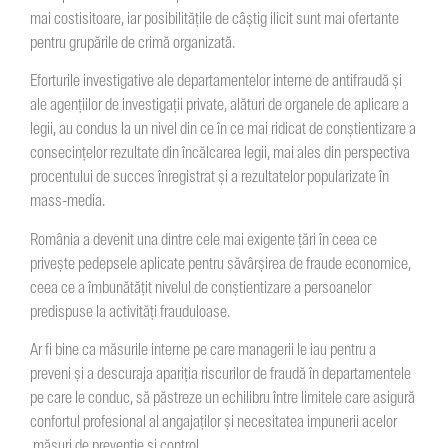
mai costisitoare, iar posibilitățile de câștig ilicit sunt mai ofertante
pentru grupările de crimă organizată.
Eforturile investigative ale departamentelor interne de antifraudă și
ale agențiilor de investigații private, alături de organele de aplicare a
legii, au condus la un nivel din ce în ce mai ridicat de conștientizare a
consecințelor rezultate din încălcarea legii, mai ales din perspectiva
procentului de succes înregistrat și a rezultatelor popularizate în
mass-media.
România a devenit una dintre cele mai exigente țări în ceea ce
privește pedepsele aplicate pentru săvârșirea de fraude economice,
ceea ce a îmbunătățit nivelul de conștientizare a persoanelor
predispuse la activități frauduloase.
Ar fi bine ca măsurile interne pe care managerii le iau pentru a
preveni și a descuraja apariția riscurilor de fraudă în departamentele
pe care le conduc, să păstreze un echilibru între limitele care asigură
confortul profesional al angajaților și necesitatea impunerii acelor
măsuri de prevenție și control.