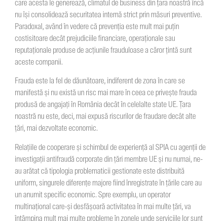
care acesta le generează, climatul de business din țara noastră încă
nu își consolidează securitatea internă strict prin măsuri preventive.
Paradoxal, având în vedere că prevenția este mult mai puțin
costisitoare decât prejudiciile financiare, operaționale sau
reputaționale produse de acțiunile frauduloase a căror țintă sunt
aceste companii.
Frauda este la fel de dăunătoare, indiferent de zona în care se
manifestă și nu există un risc mai mare în ceea ce privește frauda
produsă de angajați în România decât în celelalte state UE. Țara
noastră nu este, deci, mai expusă riscurilor de fraudare decât alte
țări, mai dezvoltate economic.
Relațiile de cooperare și schimbul de experiență al SPIA cu agenții de
investigații antifraudă corporate din țări membre UE și nu numai, ne-
au arătat că tipologia problematicii gestionate este distribuită
uniform, singurele diferențe majore fiind înregistrate în țările care au
un anumit specific economic. Spre exemplu, un operator
multinațional care-și desfășoară activitatea în mai multe țări, va
întâmpina mult mai multe probleme în zonele unde serviciile lor sunt