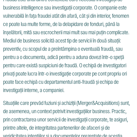
business intelligence sau investigații corporate. O companie este
vulnerabilă în fața fraudei atât din afară, cât și din interior, fenomen
ce poate lua multe forme, de la delapidare de fonduri, până la
înșelătorii, mită sau escrocherii mai mult sau mai puțin complicate.
Mediul de business solicită acest tip de servicii în două situații:
preventiv, cu scopul de a preîntâmpina o eventuală fraudă, sau
pentru a o documenta, adică pentru a aduna dovezi într-o speță
pentru care există suspiciuni de fraudă. O echipă de investigatori
privați poate lucra într-o investigație corporate pe cont propriu ori
poate face echipă cu departamentul anti-fraudă și echipa de
investigații interne, a companiei.
Situațiile care prevăd fuziuni și achiziții (Merger&Acquisitions) sunt,
de asemenea, un context potrivit investigațiilor business. Practic,
prin contractarea unor servicii de investigații corporate, te asiguri,
printre altele, de integritatea partenerilor de afaceri și de
veridicitatea intențiilor și a documentelor prezentate de aceștia.