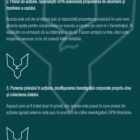
2. Planul de acțiune. Specialiștii SPIA avansează propunerea de abordare și
rezolvare a cazului.
Acesta este cel de-al doilea pas și reprezintă prezentarea modului în care vom
aborda speța pentru soluționarea cu succes a cazului pe care ni-l încredințezi. Îți
explicăm ce urmează să se întâmple și de ce. Facem echipă cu tine, deci este
imperios necesar ca tu să cunoști toate detaliile.
3. Punerea planului în acțiune, desfășurarea investigației corporate propriu-zise
și colectarea datelor.
Aspect care va fi tratat doar în privat, dar acesta este pasul în care planul de
acțiune agreat anterior este pus în practică de către investigatorii SPIA România.