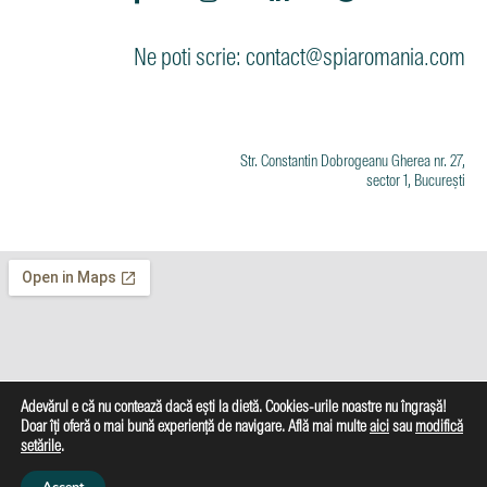
Ne poti scrie: contact@spiaromania.com
Str. Constantin Dobrogeanu Gherea nr. 27,
sector 1, București
Adevărul e că nu contează dacă ești la dietă. Cookies-urile noastre nu îngrașă!
Doar îți oferă o mai bună experiență de navigare. Află mai multe
aici
sau
modifică
setările
.