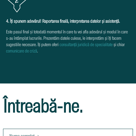
4. Îți spunem adevărul! Raportarea finală, interpretarea datelor și asistență.
Este pasul final și totodată momentul în care tu vei afla adevărul și modul în care
s-au întâmplat lucrurile. Prezentăm datele culese, le interpretăm și îți facem
sugestiile necesare. Îți putem oferi
consultanță juridică de specialitate
și chiar
comunicare de criză
.
Întreabă-ne.