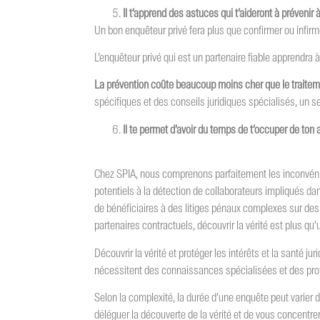
Il t’apprend des astuces qui t’aideront à prévenir à 
Un bon enquêteur privé fera plus que confirmer ou infi
L’enquêteur privé qui est un partenaire fiable apprendra à
La prévention coûte beaucoup moins cher que le traite
spécifiques et des conseils juridiques spécialisés, un se
Il te permet d’avoir du temps de t’occuper de ton a
Chez SPIA, nous comprenons parfaitement les inconvénien
potentiels à la détection de collaborateurs impliqués d
de bénéficiaires à des litiges pénaux complexes sur de
partenaires contractuels, découvrir la vérité est plus qu’
Découvrir la vérité et protéger les intérêts et la santé 
nécessitent des connaissances spécialisées et des pro
Selon la complexité, la durée d’une enquête peut varier 
déléguer la découverte de la vérité et de vous concentre