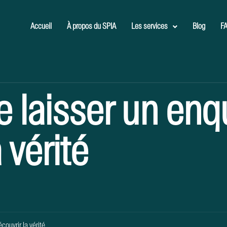
Accueil
À propos du SPIA
Les services
Blog
F
e laisser un enq
 vérité
couvrir la vérité