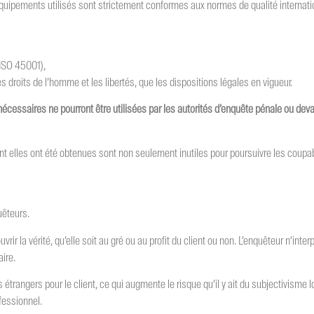
équipements utilisés sont strictement conformes aux normes de qualité internati
 (ISO 45001),
 droits de l’homme et les libertés, que les dispositions légales en vigueur.
nécessaires ne pourront être utilisées par les autorités d’enquête pénale ou deva
nt elles ont été obtenues sont non seulement inutiles pour poursuivre les coupab
uêteurs.
ir la vérité, qu’elle soit au gré ou au profit du client ou non. L’enquêteur n’inte
aire.
trangers pour le client, ce qui augmente le risque qu’il y ait du subjectivisme l
ofessionnel.