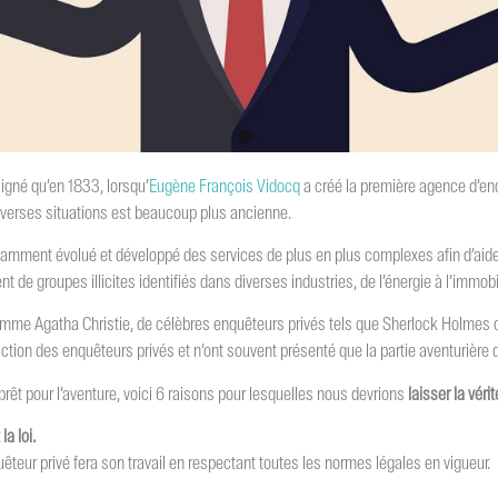
signé qu’en 1833, lorsqu’
Eugène François Vidocq
a créé la première agence d’enq
iverses situations est beaucoup plus ancienne.
tamment évolué et développé des services de plus en plus complexes afin d’aider
t de groupes illicites identifiés dans diverses industries, de l’énergie à l’immobi
mme Agatha Christie, de célèbres enquêteurs privés tels que Sherlock Holmes ou
ction des enquêteurs privés et n’ont souvent présenté que la partie aventurière d
rêt pour l’aventure, voici 6 raisons pour lesquelles nous devrions
laisser la vér
a loi.
êteur privé fera son travail en respectant toutes les normes légales en vigueur.