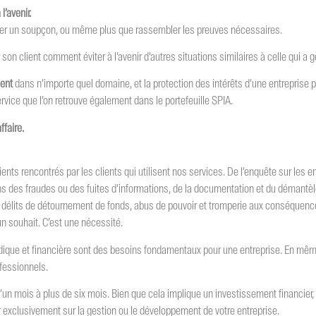
l’avenir.
rmer un soupçon, ou même plus que rassembler les preuves nécessaires.
 son client comment éviter à l’avenir d’autres situations similaires à celle qui a
ment
dans n’importe quel domaine, et la protection des intérêts d’une entreprise
rvice que l’on retrouve également dans le portefeuille SPIA.
ffaire.
ts rencontrés par les clients qui utilisent nos services. De l’enquête sur les 
ans des fraudes ou des fuites d’informations, de la documentation et du démant
s délits de détournement de fonds, abus de pouvoir et tromperie aux conséquenc
un souhait. C’est une nécessité.
juridique et financière sont des besoins fondamentaux pour une entreprise. En mêm
fessionnels.
d’un mois à plus de six mois. Bien que cela implique un investissement financie
r exclusivement sur la gestion ou le développement de votre entreprise.