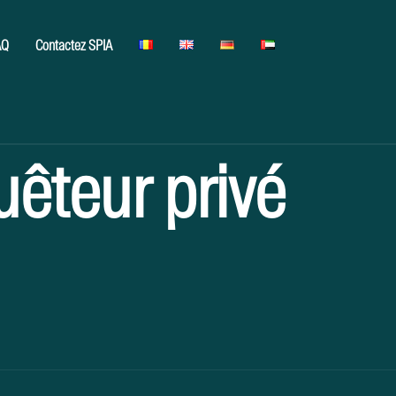
AQ
Contactez SPIA​
uêteur privé