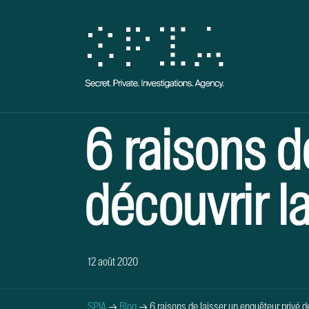
6 raisons d
découvrir la
12 août 2020
SPIA
→
Blog
→
6 raisons de laisser un enquêteur privé dé