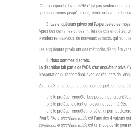
C’est pourquoi la devise SPIA n’est pas seulement un slo
que nous tenons jusqu’au bout, même si la vérité décou
Les enquêteurs privés ont l’expertise et les moy
Après des centaines ou des milliers de cas enquêtés,
un
premiers rendez-vous, de nouveaux aspects, qui n’ont pa
Les enquêteurs privés ont des méthodes d’enquête varié
Nous sommes discrets.
La discrétion fait partie de l’ADN d’un enquêteur privé.
C’
présentation du rapport final, avec les résultats de l’enq
Voici les 3 principales raisons pour lesquelles la discrétio
Elle protège l’enquête. Les personnes faisant l’o
Elle protège le client employeur et ses intérêts.
Elle protège l’enquêteur privé et lui permet d’exe
Pour SPIA, la
discrétion totale
est l’une des 4 valeurs qui
confiance, la discrétion totale
est un mode de vie pour n