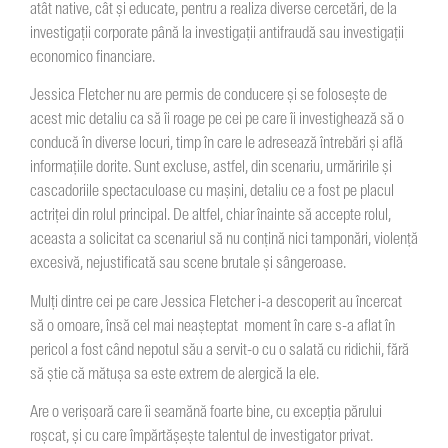
atât native, cât și educate, pentru a realiza diverse cercetări, de la
investigații corporate până la investigații antifraudă sau investigații
economico financiare.
Jessica Fletcher nu are permis de conducere și se folosește de
acest mic detaliu ca să îi roage pe cei pe care îi investighează să o
conducă în diverse locuri, timp în care le adresează întrebări și află
informațiile dorite. Sunt excluse, astfel, din scenariu, urmăririle și
cascadoriile spectaculoase cu mașini, detaliu ce a fost pe placul
actriței din rolul principal. De altfel, chiar înainte să accepte rolul,
aceasta a solicitat ca scenariul să nu conțină nici tamponări, violență
excesivă, nejustificată sau scene brutale și sângeroase.
Mulți dintre cei pe care Jessica Fletcher i-a descoperit au încercat
să o omoare, însă cel mai neașteptat moment în care s-a aflat în
pericol a fost când nepotul său a servit-o cu o salată cu ridichii, fără
să știe că mătușa sa este extrem de alergică la ele.
Are o verișoară care îi seamănă foarte bine, cu excepția părului
roșcat, și cu care împărtășește talentul de investigator privat.