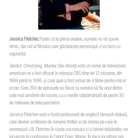
Jessica Fletcher.
Poate că la prima vedere, numele nu vă spune
nimic, dar cel al filmului care găzduiește personajul, o va face cu
siguranță.
Verdict
: Crim
ă
(eng.
Murder, She Wrote
) este un serial de televiziune
american ce a fost difuzat în rețeaua CBS timp de 12 sezoane, din
1984 până în 1996, și care apoi a fost urmat de 4 filme pentru micul
ecran. Cele 264 de episoade au făcut ca serialul să fie unul dintre
cele mai urmărite din istorie, cu o medie săptămânală de peste 30
de milioane de telespectatori.
Jessica Fletcher este o fostă profesoară de engleză rămasă văduvă,
care devine scriitoare de romane thriller și de mister, pe care le
semnează J.B. Fletcher. În ciuda succesului și a faimei dobândite, ea
locuiește în continuare în Cabot Cove, Maine. În mica localitate are