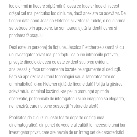
loc o crimă în fiecare săptămână, ceea ce face ar face din acest
orășel cel mai periculos loc din lume, dacă ar exista cu adevărat. De
fiecare dată când Jessica Fletcher își vizitează rudele, o nouă crimă
se petrece prin apropiere, iar scriitoarea ajută la identificarea și
prinderea făptașului.
Deși este un personaj de ficțiune, Jessica Fletcher se asemănă cu
un investigator privat real prin faptul că pune întrebările potrivite,
privește dincolo de ceea ce este evident sau prea evident,
analizează și face raționamente bazate pe argumente și deducții.
Fără să apeleze la ajutorul tehnologiei sau al laboratoarelor de
criminalistică, d-na Fletcher ajută de fiecare dată Poliția la găsirea
adevăratului criminal bazându-se pe un pronunțat spirit de
observație, pe tehnicile de interogatoriu și pe imaginea sa elegantă,
neintruzivă, care nu pune suspecții în stare de alertă.
Realitatea de zi cu zi nu este foarte departe de ficțiunea
cinematografică, din punct de vedere al calităților necesare unui bun
investigator privat, care are nevoie de un întreg set de caracteristici