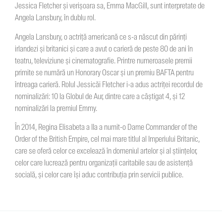
Jessica Fletcher și verișoara sa, Emma MacGill, sunt interpretate de
Angela Lansbury, în dublu rol.
Angela Lansbury, o actriță americană ce s-a născut din părinți
irlandezi și britanici și care a avut o carieră de peste 80 de ani în
teatru, televiziune și cinematografie. Printre numeroasele premii
primite se numără un Honorary Oscar și un premiu BAFTA pentru
întreaga carieră. Rolul Jessicăi Fletcher i-a adus actriței recordul de
nominalizări: 10 la Globul de Aur, dintre care a câștigat 4, și 12
nominalizări la premiul Emmy.
În 2014, Regina Elisabeta a IIa a numit-o Dame Commander of the
Order of the British Empire, cel mai mare titlul al Imperiului Britanic,
care se oferă celor ce excelează în domeniul artelor și al științelor,
celor care lucrează pentru organizații caritabile sau de asistență
socială, și celor care își aduc contribuția prin servicii publice.