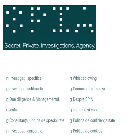
Investigații specifice
Whistleblowing
Investigații antifraudă
Comunicare de criză
Due diligence & Managementul
Despre SPIA
riscului
Termene și condiții
Consultanță juridică de specialitate
Politica de confidențialitate
Investigatii corporate
Politica de cookies