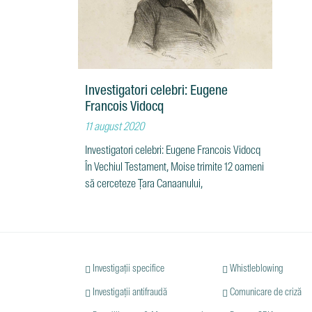
Investigatori celebri: Eugene
Francois Vidocq
11 august 2020
Investigatori celebri: Eugene Francois Vidocq
În Vechiul Testament, Moise trimite 12 oameni
să cerceteze Țara Canaanului,
Investigații specifice
Whistleblowing
Investigații antifraudă
Comunicare de criză