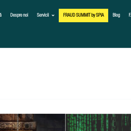
ă
Despre noi
Servicii
FRAUD SUMMIT by SPIA
Blog
F