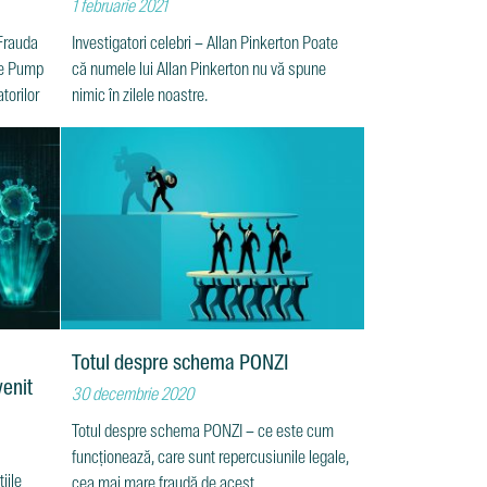
1 februarie 2021
Frauda
Investigatori celebri – Allan Pinkerton Poate
de Pump
că numele lui Allan Pinkerton nu vă spune
torilor
nimic în zilele noastre.
Totul despre schema PONZI
venit
30 decembrie 2020
Totul despre schema PONZI – ce este cum
funcționează, care sunt repercusiunile legale,
iile
cea mai mare fraudă de acest