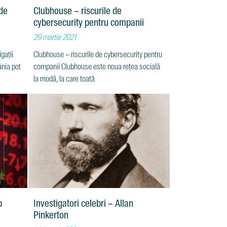
 de
Clubhouse – riscurile de
cybersecurity pentru companii
29 martie 2021
igații
Clubhouse – riscurile de cybersecurity pentru
ânia pot
companii Clubhouse este noua rețea socială
la modă, la care toată
p
Investigatori celebri – Allan
Pinkerton