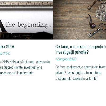
tea SPIA
Ce face, mai exact, o agenție
investigații private?
st 2020
12 august 2020
a SPIA SPIA, al cărei nume provine de
Ce face, mai exact, o agenție de invest
alele Secret Private Investigations
private? Investigația este, conform
 aniversează în noiembrie
Dicționarului Explicativ al Limbii