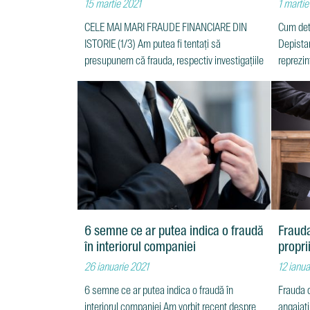
15 martie 2021
1 martie
CELE MAI MARI FRAUDE FINANCIARE DIN
Cum det
ISTORIE (1/3) Am putea fi tentaţi să
Depistar
presupunem că frauda, respectiv investigaţiile
reprezi
6 semne ce ar putea indica o fraudă
Frauda
în interiorul companiei
propri
26 ianuarie 2021
12 ianua
6 semne ce ar putea indica o fraudă în
Frauda o
interiorul companiei Am vorbit recent despre
angajați