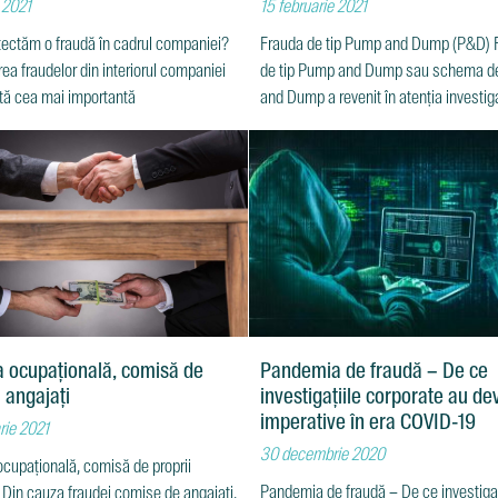
 2021
15 februarie 2021
ectăm o fraudă în cadrul companiei?
Frauda de tip Pump and Dump (P&D) 
ea fraudelor din interiorul companiei
de tip Pump and Dump sau schema 
ntă cea mai importantă
and Dump a revenit în atenția investiga
 ocupațională, comisă de
Pandemia de fraudă – De ce
i angajați
investigaţiile corporate au de
imperative în era COVID-19
rie 2021
30 decembrie 2020
cupațională, comisă de proprii
Pandemia de fraudă – De ce investigaţ
 Din cauza fraudei comise de angajați,