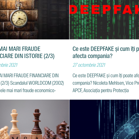
MAI MARI FRAUDE
Ce este DEEPFAKE și cum îți 
CIARE DIN ISTORIE (2/3)
afecta compania?
brie 2021
27 octombrie 2021
AI MARI FRAUDE FINANCIARE DIN
Ce este DEEPFAKE și cum îți poate af
 (2/3) Scandalul WORLDCOM (2002)
compania? Nicoleta Mehlsen, Vice Pr
 cele mai mari fraude economico-
APCF, Asociația pentru Protecția
re