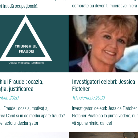
corporate au devenit imperative în er
i fraudă ocupațională,
19 Există o legătură
hiul Fraudei: ocazia,
Investigatori celebri: Jessica
ția, justificarea
Fletcher
mbrie 2020
10 noiembrie 2020
ul Fraudei: ocazia, motivația,
Investigatori celebri: Jessica Fletche
area Când și în ce mediu apare frauda?
Fletcher. Poate că la prima vedere, n
e factorul declanșator
vă spune nimic, dar cel