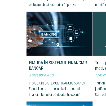
protejarea business-urilor împotriva
numită ș
FRAUDA ÎN SISTEMUL FINANCIAR-
Triung
BANCAR
motiva
3 decembrie 2020
10 noie
FRAUDA ÎN SISTEMUL FINANCIAR-BANCAR
Triunghi
Fraudele care au loc la nivelul sectorului
justific
financiar beneficiază de atenție sporită
Care est