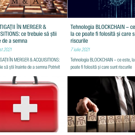
TIGAȚII ÎN MERGER &
Tehnologia BLOCKCHAIN – ce
ITIONS: ce trebuie să știi
la ce poate fi folosită și care 
e de a semna
riscurile
st 2021
7 iulie 2021
GAȚII ÎN MERGER & ACQUISITIONS:
Tehnologia BLOCKCHAIN – ce este, la
ie să știi înainte de a semna Potrivit
poate fi folosită și care sunt riscurile
M&A Industry
Tehnologia blockchain este una dintre