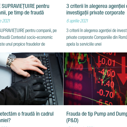
E SUPRAVIEȚUIRE pentru
3 criterii în alegerea agenției
ii, pe timp de fraudă
investigații private corporate
ie 2021
6 aprilie 2021
SUPRAVIEȚUIRE pentru companii, pe
3 criterii în alegerea agenției de invest
 fraudă Contextul socio-economic
private corporate Companiile din Rom
ste unul propice fraudelor de
apela la serviciile unei
tectăm o fraudă în cadrul
Frauda de tip Pump and Dum
niei?
(P&D)