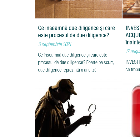
Ce înseamnă due diligence și care
INVES
este procesul de due diligence?
ACQUIS
înaint
6 septembrie 2021
17 augu
Ce înseamnă due diligence și care este
INVESTI
procesul de due diligence? Foarte pe scurt,
ce trebu
due diligence reprezintă o analiză
Global 