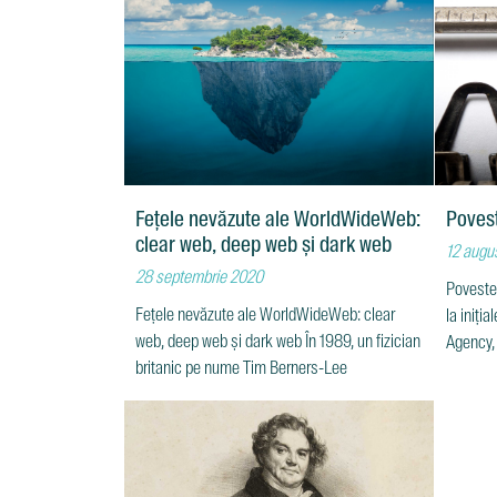
Fețele nevăzute ale WorldWideWeb:
Poves
clear web, deep web și dark web
12 augu
28 septembrie 2020
Poveste
Fețele nevăzute ale WorldWideWeb: clear
la iniți
web, deep web și dark web În 1989, un fizician
Agency,
britanic pe nume Tim Berners-Lee