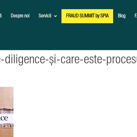
ă
Despre noi
Servicii
FRAUD SUMMIT by SPIA
Blog
F
-diligence-și-care-este-proce