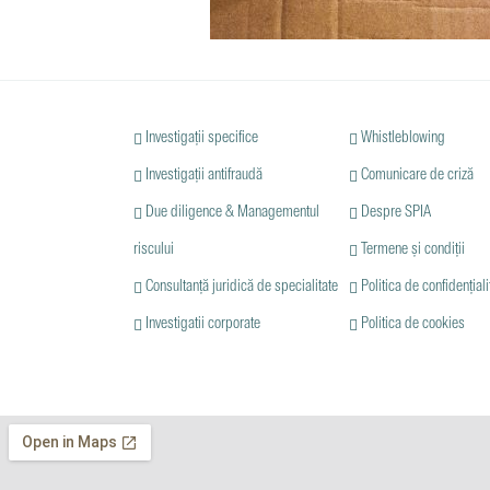
Investigații specifice
Whistleblowing
Investigații antifraudă
Comunicare de criză
Due diligence & Managementul
Despre SPIA
riscului
Termene și condiții
Consultanță juridică de specialitate
Politica de confidențiali
Investigatii corporate
Politica de cookies