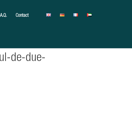
.A.Q.
Contact
sul-de-due-