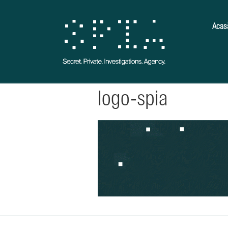
Acas
logo-spia