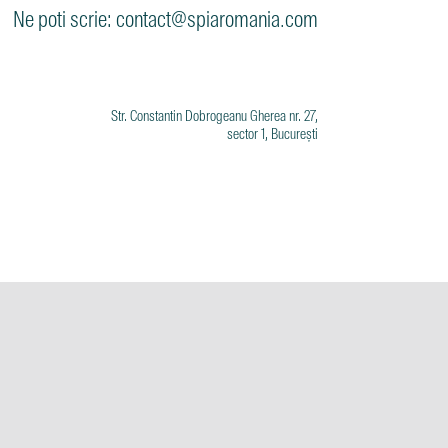
Ne poti scrie: contact@spiaromania.com
Str. Constantin Dobrogeanu Gherea nr. 27,
sector 1, București