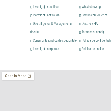
Investigații specifice
Whistleblowing
Investigații antifraudă
Comunicare de criză
Due diligence & Managementul
Despre SPIA
riscului
Termene și condiții
Consultanță juridică de specialitate
Politica de confidențiali
Investigatii corporate
Politica de cookies