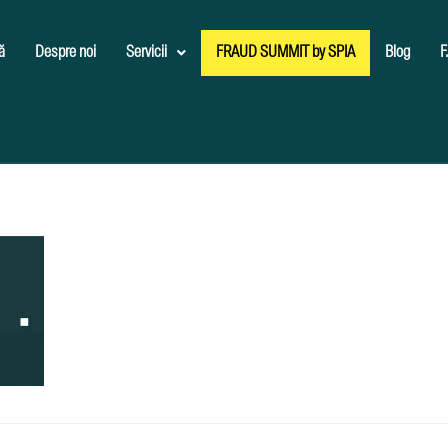
ă
Despre noi
Servicii
FRAUD SUMMIT by SPIA
Blog
F