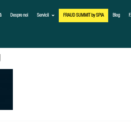
ă
Despre noi
Servicii
FRAUD SUMMIT by SPIA
Blog
F
g