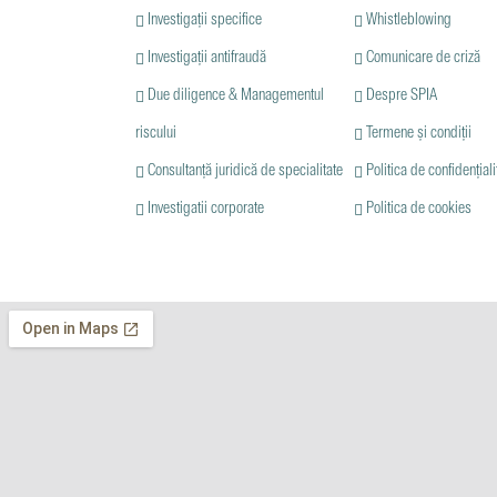
Investigații specifice
Whistleblowing
Investigații antifraudă
Comunicare de criză
Due diligence & Managementul
Despre SPIA
riscului
Termene și condiții
Consultanță juridică de specialitate
Politica de confidențiali
Investigatii corporate
Politica de cookies