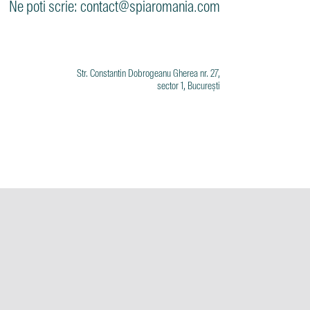
Ne poti scrie: contact@spiaromania.com
Str. Constantin Dobrogeanu Gherea nr. 27,
sector 1, București