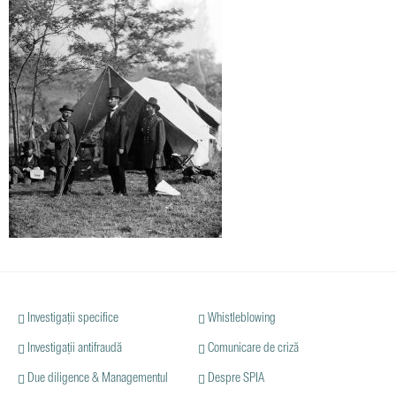
Investigații specifice
Whistleblowing
Investigații antifraudă
Comunicare de criză
Due diligence & Managementul
Despre SPIA