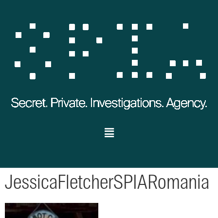
JessicaFletcherSPIARomania