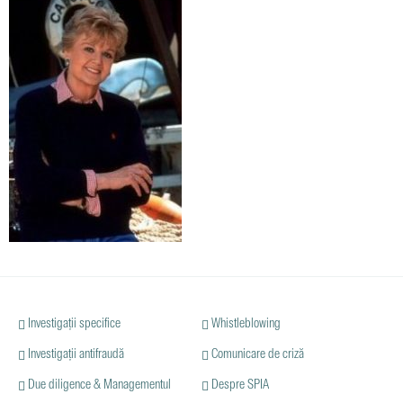
Investigații specifice
Whistleblowing
Investigații antifraudă
Comunicare de criză
Due diligence & Managementul
Despre SPIA