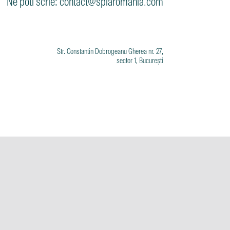
Ne poti scrie: contact@spiaromania.com
Str. Constantin Dobrogeanu Gherea nr. 27,
sector 1, București