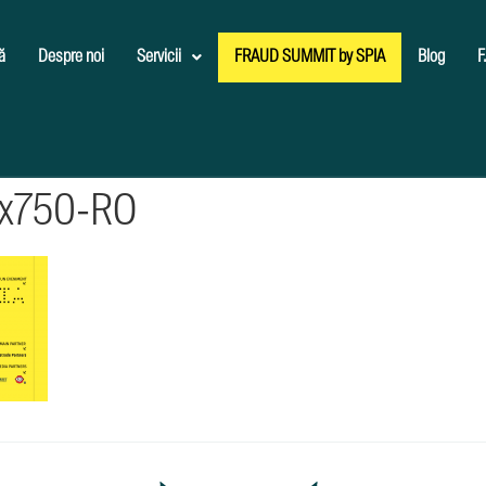
ă
Despre noi
Servicii
FRAUD SUMMIT by SPIA
Blog
F
0x750-RO