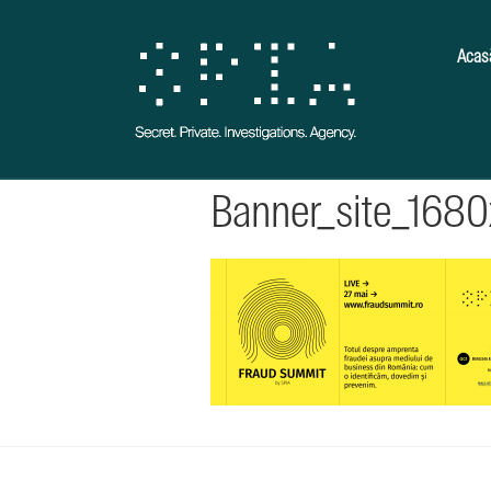
Acas
Banner_site_168