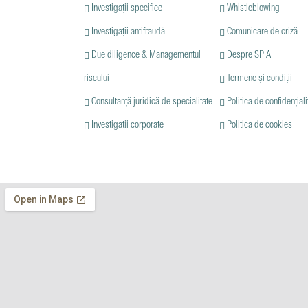
Investigații specifice
Whistleblowing
Investigații antifraudă
Comunicare de criză
Due diligence & Managementul
Despre SPIA
riscului
Termene și condiții
Consultanță juridică de specialitate
Politica de confidențiali
Investigatii corporate
Politica de cookies